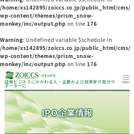
/home/xs142895/zoiccs.co.jp/public_html/cms/
wp-content/themes/prism_snow-
monkey/inc/output.php
on line
176
Warning
: Undefined variable $schedule in
/home/xs142895/zoiccs.co.jp/public_html/cms/
wp-content/themes/prism_snow-
monkey/inc/output.php
on line
176
証券ビジネスにかかわる人・企業および投資家の良きサ
MENU
ポーターに
IPO企業情報