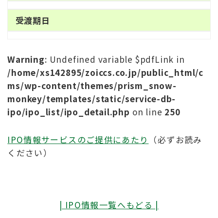
受渡期日
Warning
: Undefined variable $pdfLink in
/home/xs142895/zoiccs.co.jp/public_html/c
ms/wp-content/themes/prism_snow-
monkey/templates/static/service-db-
ipo/ipo_list/ipo_detail.php
on line
250
IPO情報サービスのご提供にあたり
（必ずお読み
ください）
| IPO情報一覧へもどる |