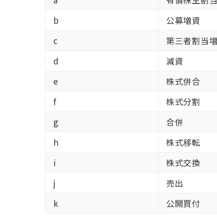
b
公募増資
c
第三者割当
d
減資
e
株式併合
f
株式分割
g
合併
h
株式移転
i
株式交換
j
売出
k
公開買付