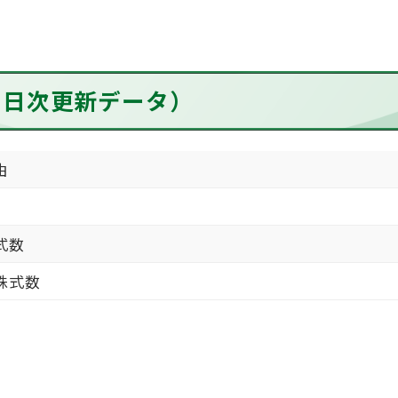
、日次更新データ）
由
式数
株式数