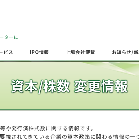
ーターに
ービス
IPO情報
上場会社便覧
お知らせ/
資本/株数 変更情報
等や発行済株式数に関する情報です。
要視されてきている企業の資本政策に関わる情報の一