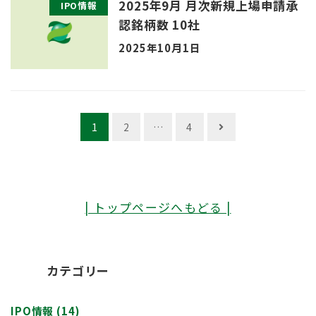
2025年9月 月次新規上場申請承
IPO情報
認銘柄数 10社
2025年10月1日
投
1
2
…
4
稿
ナ
ビ
| トップページへもどる |
ゲ
ー
シ
カテゴリー
ョ
ン
IPO情報
(14)