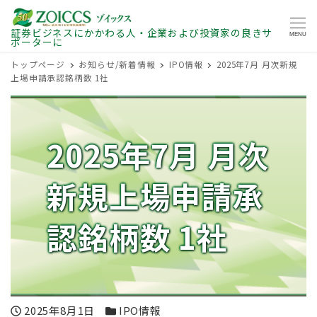
証券ビジネスにかかわる人・企業および投資家の良きサ
MENU
ポーターに
トップページ
お知らせ/新着情報
IPO情報
2025年7月 月次新規
上場申請承認銘柄数 1社
2025年7月 月次
新規上場申請承
認銘柄数 1社
投稿日
カテゴリー
2025年8月1日
IPO情報