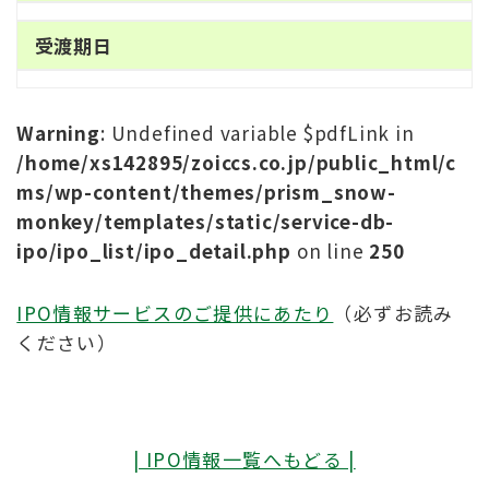
受渡期日
Warning
: Undefined variable $pdfLink in
/home/xs142895/zoiccs.co.jp/public_html/c
ms/wp-content/themes/prism_snow-
monkey/templates/static/service-db-
ipo/ipo_list/ipo_detail.php
on line
250
IPO情報サービスのご提供にあたり
（必ずお読み
ください）
| IPO情報一覧へもどる |