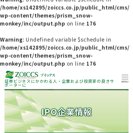
/home/xs142895/zoiccs.co.jp/public_html/cms/
wp-content/themes/prism_snow-
monkey/inc/output.php
on line
176
Warning
: Undefined variable $schedule in
/home/xs142895/zoiccs.co.jp/public_html/cms/
wp-content/themes/prism_snow-
monkey/inc/output.php
on line
176
証券ビジネスにかかわる人・企業および投資家の良きサ
MENU
ポーターに
IPO企業情報